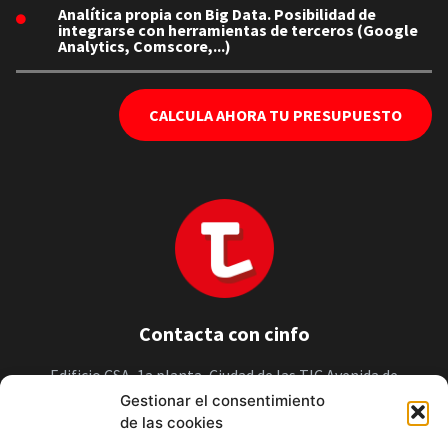
Analítica propia con Big Data. Posibilidad de
integrarse con herramientas de terceros (Google
Analytics, Comscore,...)
CALCULA AHORA TU PRESUPUESTO
Contacta con cinfo
Edificio CSA, 1a planta, Ciudad de las TIC Avenida de
Pedralonga, 32 15009 A Coruña
Gestionar el consentimiento
de las cookies
+34 881896975