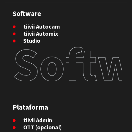
Software
tiivii Autocam
tiivii Automix
Softw
Studio
Plataforma
tiivii Admin
OTT (opcional)